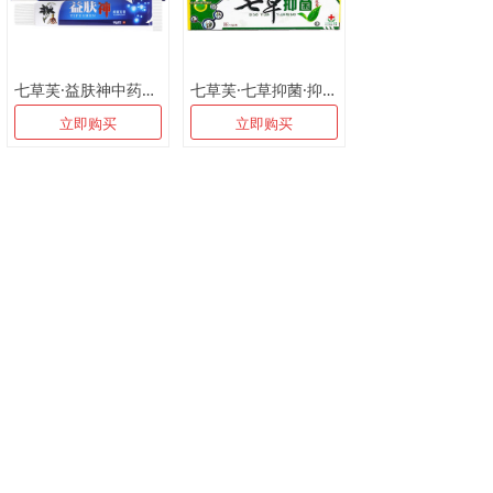
七草芙·益肤神中药乳膏
七草芙·七草抑菌·抑菌乳膏
立即购买
立即购买