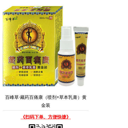
百峰草·藏药百痛康（喷剂+草本乳膏）黄
金装
《扫码下单、方便快捷》