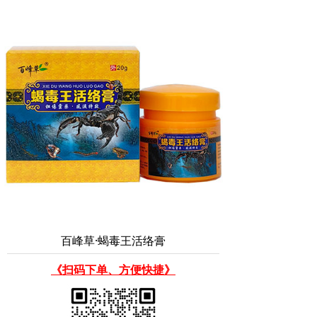
百峰草·蝎毒王活络膏
《扫码下单、方便快捷》