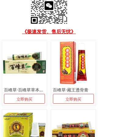
《极速发货、售后无忧》
百峰草·百峰草草本乳膏
百峰草·藏王透骨膏
立即购买
立即购买