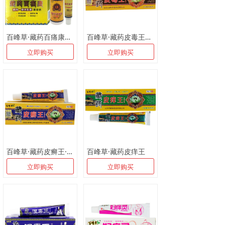
百峰草·藏药百痛康（喷剂+草本乳膏）黄金装
百峰草·藏药皮毒王草本抑菌乳膏
立即购买
立即购买
百峰草·藏药皮癣王·草本抑菌乳膏
百峰草·藏药皮痒王
立即购买
立即购买