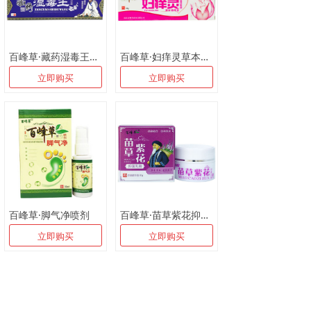
百峰草·藏药湿毒王草本乳膏
百峰草·妇痒灵草本乳膏
立即购买
立即购买
百峰草·脚气净喷剂
百峰草·苗草紫花抑菌乳膏
立即购买
立即购买