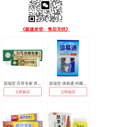
《极速发货、售后无忧》
苗瑞堂·百草专家·草本乳膏
苗瑞堂·濞易通·抑菌喷剂
立即购买
立即购买