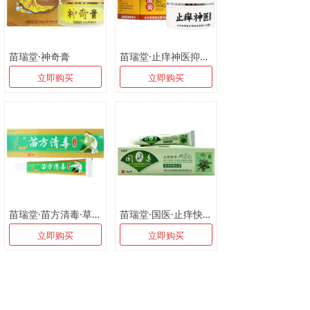
苗瑞堂·神奇膏
苗瑞堂·止痒神医抑菌膏
立即购买
立即购买
苗瑞堂·苗方清毒·草本乳膏
苗瑞堂·国医·止痒快灵草本抑菌乳膏
立即购买
立即购买