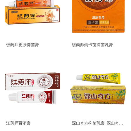
铍药师皮肤抑菌膏
铍药师鳄卡茵抑菌乳膏
江药师百消膏
深山奇方抑菌乳膏_深山奇方透傦膏