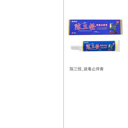
陈三怪_拔毒止痒膏