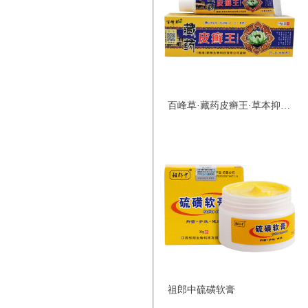
百峰草·藏药皮癣王·草本抑菌乳膏
祖郎中硫磺软膏