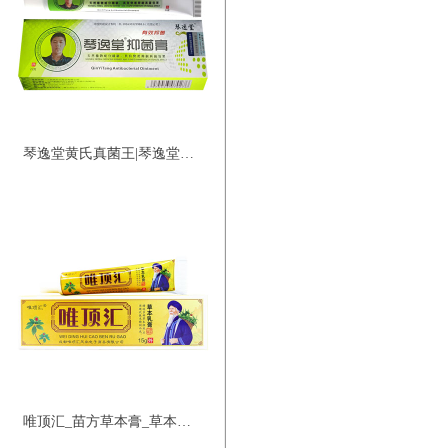
琴逸堂黄氏真菌王|琴逸堂抑菌膏
唯顶汇_苗方草本膏_草本乳膏