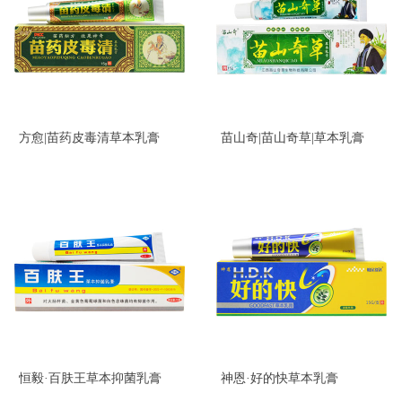
方愈|苗药皮毒清草本乳膏
苗山奇|苗山奇草|草本乳膏
恒毅·百肤王草本抑菌乳膏
神恩·好的快草本乳膏