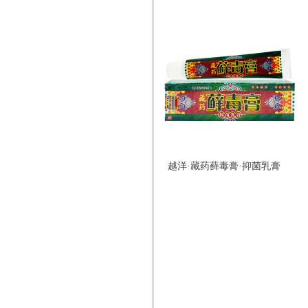
越洋·藏药藓毒膏·抑菌乳膏