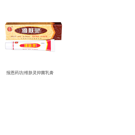
报恩药坊|维肤灵抑菌乳膏