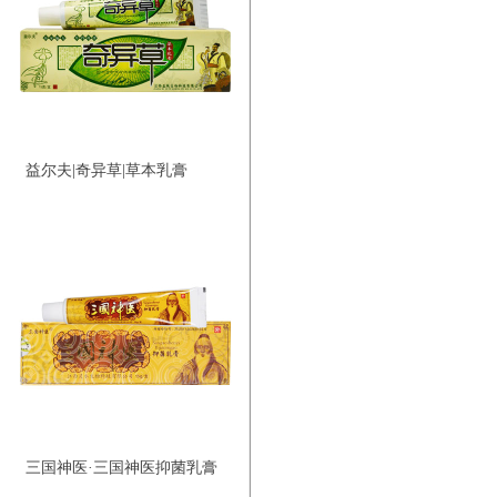
益尔夫|奇异草|草本乳膏
三国神医·三国神医抑菌乳膏