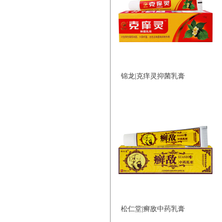
锦龙|克痒灵抑菌乳膏
松仁堂|癣敌中药乳膏